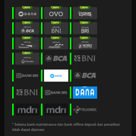
* Selama bank maintenance dan bank offline deposit dan penarikan
tidak dapat diproses