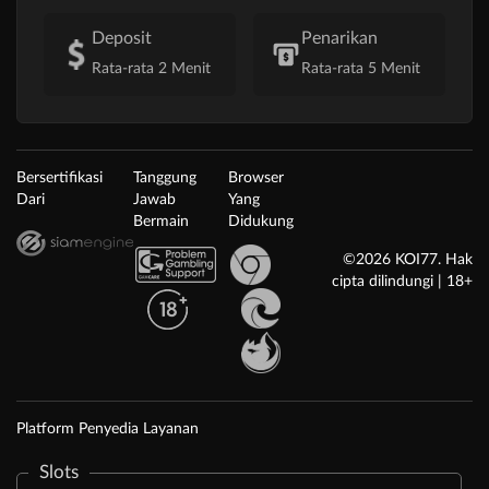
Deposit
Penarikan
Rata-rata 2 Menit
Rata-rata 5 Menit
Bersertifikasi
Tanggung
Browser
Dari
Jawab
Yang
Bermain
Didukung
©2026 KOI77. Hak
cipta dilindungi | 18+
Platform Penyedia Layanan
Slots