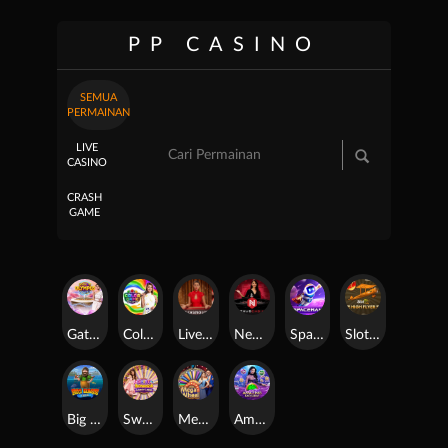
PP CASINO
SEMUA
PERMAINAN
LIVE
CASINO
CRASH
GAME
Gates of Olympus Roulette
Color Game Bonanza
Live Casino Lobby
Nexus Lounge
Spaceman
Slot88 High Flyer
Big Bass Crash
Sweet Bonanza Candyland
Mega Wheel
Amazing Baccarat