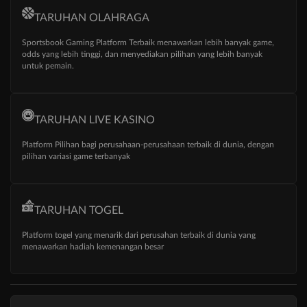
TARUHAN OLAHRAGA
Sportsbook Gaming Platform Terbaik menawarkan lebih banyak game,
odds yang lebih tinggi, dan menyediakan pilihan yang lebih banyak
untuk pemain.
TARUHAN LIVE KASINO
Platform Pilihan bagi perusahaan-perusahaan terbaik di dunia, dengan
pilihan variasi game terbanyak
TARUHAN TOGEL
Platform togel yang menarik dari perusahan terbaik di dunia yang
menawarkan hadiah kemenangan besar