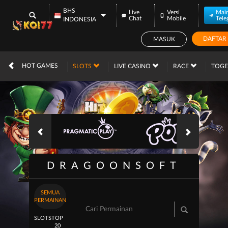
BHS
Live
Versi
Main
Chat
Mobile
Tele
INDONESIA
DAFTAR
MASUK
IDR
12,671,915,
HOT GAMES
SLOTS
LIVE CASINO
RACE
TOG
DRAGOONSOFT
SEMUA
PERMAINAN
SLOTS
TOP
20