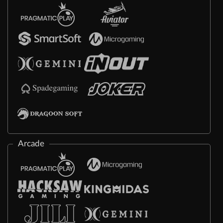
Arcade