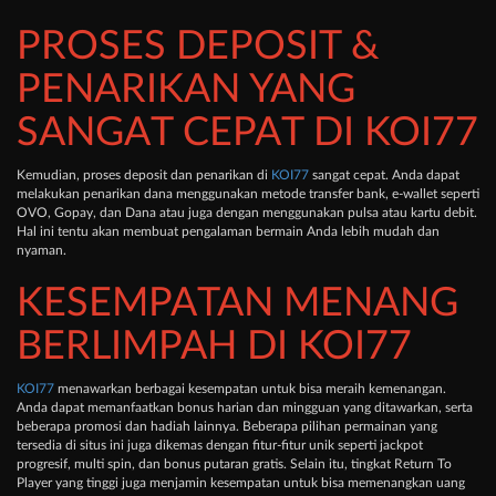
PROSES DEPOSIT &
PENARIKAN YANG
SANGAT CEPAT DI KOI77
Kemudian, proses deposit dan penarikan di
KOI77
sangat cepat. Anda dapat
melakukan penarikan dana menggunakan metode transfer bank, e-wallet seperti
OVO, Gopay, dan Dana atau juga dengan menggunakan pulsa atau kartu debit.
Hal ini tentu akan membuat pengalaman bermain Anda lebih mudah dan
nyaman.
KESEMPATAN MENANG
BERLIMPAH DI KOI77
KOI77
menawarkan berbagai kesempatan untuk bisa meraih kemenangan.
Anda dapat memanfaatkan bonus harian dan mingguan yang ditawarkan, serta
beberapa promosi dan hadiah lainnya. Beberapa pilihan permainan yang
tersedia di situs ini juga dikemas dengan fitur-fitur unik seperti jackpot
progresif, multi spin, dan bonus putaran gratis. Selain itu, tingkat Return To
Player yang tinggi juga menjamin kesempatan untuk bisa memenangkan uang