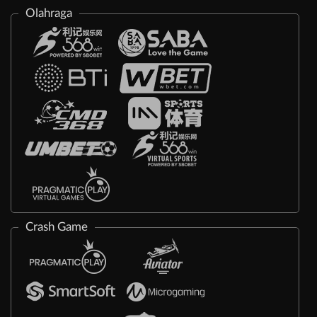
Olahraga
Crash Game