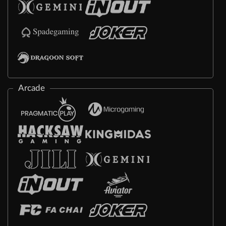
Arcade