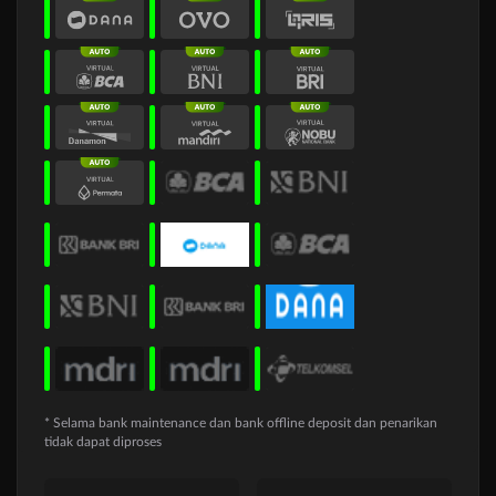
* Selama bank maintenance dan bank offline deposit dan penarikan
tidak dapat diproses