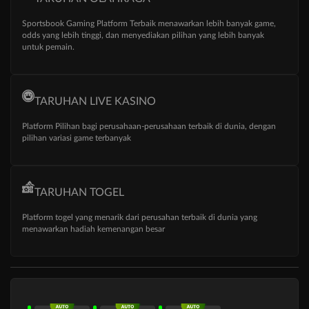
Sportsbook Gaming Platform Terbaik menawarkan lebih banyak game,
odds yang lebih tinggi, dan menyediakan pilihan yang lebih banyak
untuk pemain.
TARUHAN LIVE KASINO
Platform Pilihan bagi perusahaan-perusahaan terbaik di dunia, dengan
pilihan variasi game terbanyak
TARUHAN TOGEL
Platform togel yang menarik dari perusahan terbaik di dunia yang
menawarkan hadiah kemenangan besar