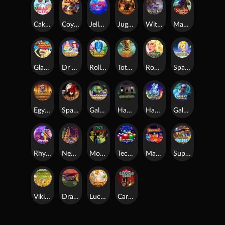
Cake Valley
Coyote Crash
JellyFish Flow Ultra
Jugglenaut
Witches Tome
Marvelous Furlongs
Glam Rock
Dr Feelgood
Rolling Roger
Totem Warrior
Rodeo Drive
Space Fortune
Egyptian Dreams Deluxe
Sparta
Galactic Cash
Haunted House
Happy Hatchlings
Galaxy Babies
Rhythm Nights
New Years Bash
Monster Mash Cash
Techno Tumble
Magic Oak
Super Twister
Vikings Plunder
Dragons Realm
Lucky Lucky
Carnival Cash