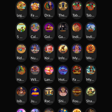
Legendary Beasts
Fa Cai Shen Deluxe
Dragon Tiger Gate
The Big Deal Deluxe
Taberna De Los Muertos
Taberna De Los Muertos Ultra
5 Mariachis
Calaveras Explosivas
Gold Rush
Gangsters
Indian Cash Catcher
Indiana Wolf
Ride Em Cowboy
Nuwa Deluxe
Koi Gate
Infernal Fury
Mystic Fortune Deluxe
Wealth Inn
Happiest Christmas Tree
Wild Trucks
Lantern Luck
Hot Hot Halloween
Fa Cai Shen
Mystic Shaman
Isibaya Queens
Jump!
Racing Royalty
Shivering Strings
Four Divine Beasts
Shamrock Quest