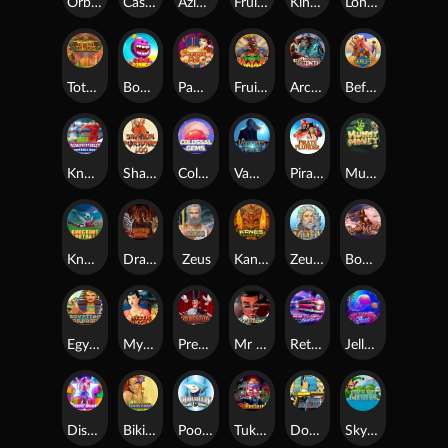
Orbs Of Atlantis
Cashosaurus
Azlangold
Fruity Halloween
King Tuts Tomb
London Hunter
Totem Towers
Bomb Runner
Pamper Me
Fruity Mayan
Arcane Elements
Before Time Runs Out
Knockout Football Rush
Shaolin Fortunes 100
Colossal Gems
Vampire's Fate
Pirates Plunder
Mummy Money
Knockout Football
Dragons Throne
Zeus
Kane's Inferno
Zeus 2
Bombs Away
Egyptian Dreams
Mystic Fortune
Presto
Mr Bling
Return To The Feature
JellyFish Flow
Disco Beats
Bikini Island
Pool Shark
Tuk Tuk Thailand
Double O Dollars
Skys The Limit